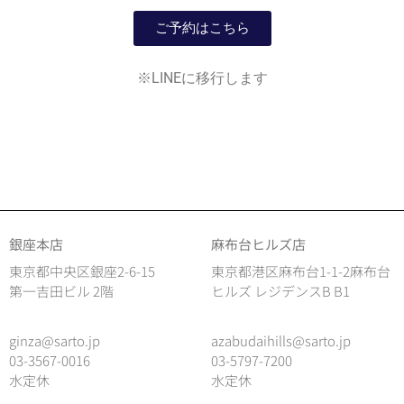
ご予約はこちら
※LINEに移行します
銀座本店
麻布台ヒルズ店
東京都中央区銀座2-6-15
東京都港区麻布台1-1-2麻布台
第一吉田ビル 2階
ヒルズ レジデンスB B1
ginza@sarto.jp
azabudaihills@sarto.jp
03-3567-0016
03-5797-7200
水定休
水定休