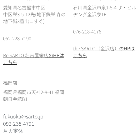
愛知県名古屋市中区
石川県金沢市泉1-5-4 ザ・ビル
中区栄3-5-12先(地下鉄栄 森の
ヂング金沢泉1F
地下街3番出口すぐ)
076-218-4176
052-228-7190
the SARTO（金沢店）
のHPは
Re SARTO 名古屋栄店
のHPは
こちら
こちら
福岡店
福岡県福岡市天神2-8-41 福岡
朝日会館B1
fukuoka@sarto.jp
092-235-4791
月火定休