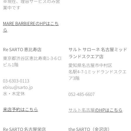
※現在、理容サービスのみ営
業中です
MARE BARBIEREのHPはこち
ら
Re SARTO 恵比寿店
サルト サローネ 名古屋ミッド
ランドスクエア店
東京都渋谷区恵比寿南1-3-6 Cl
ビル1階
愛知県名古屋市中村区
名駅4-7-1ミッドランドスクエ
ア3階
03-6303-0113
ebisu@sarto.jp
水・木定休
052-485-6607
来店予約はこちら
サルト名古屋
のHPはこちら
Re SARTO 名古屋栄店
the SARTO（金沢店）