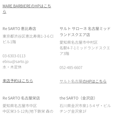
MARE BARBIEREのHPはこち
ら
Re SARTO 恵比寿店
サルト サローネ 名古屋ミッド
ランドスクエア店
東京都渋谷区恵比寿南1-3-6 Cl
ビル1階
愛知県名古屋市中村区
名駅4-7-1ミッドランドスクエ
ア3階
03-6303-0113
ebisu@sarto.jp
水・木定休
052-485-6607
来店予約はこちら
サルト名古屋
のHPはこちら
Re SARTO 名古屋栄店
the SARTO（金沢店）
愛知県名古屋市中区
石川県金沢市泉1-5-4 ザ・ビル
中区栄3-5-12先(地下鉄栄 森の
ヂング金沢泉1F