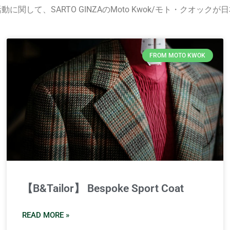
関して、SARTO GINZAのMoto Kwok/モト・クオッ
FROM MOTO KWOK
【B&Tailor】 Bespoke Sport Coat
READ MORE »