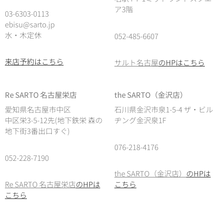
ア3階
03-6303-0113
ebisu@sarto.jp
水・木定休
052-485-6607
来店予約はこちら
サルト名古屋
のHPはこちら
Re SARTO 名古屋栄店
the SARTO（金沢店）
愛知県名古屋市中区
石川県金沢市泉1-5-4 ザ・ビル
中区栄3-5-12先(地下鉄栄 森の
ヂング金沢泉1F
地下街3番出口すぐ)
076-218-4176
052-228-7190
the SARTO（金沢店）
のHPは
Re SARTO 名古屋栄店
のHPは
こちら
こちら