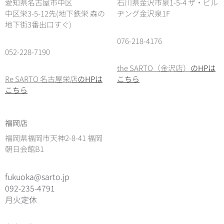
愛知県名古屋市中区
石川県金沢市泉1-5-4 ザ・ビル
中区栄3-5-12先(地下鉄栄 森の
ヂング金沢泉1F
地下街3番出口すぐ)
076-218-4176
052-228-7190
the SARTO（金沢店）
のHPは
Re SARTO 名古屋栄店
のHPは
こちら
こちら
福岡店
福岡県福岡市天神2-8-41 福岡
朝日会館B1
fukuoka@sarto.jp
092-235-4791
月火定休