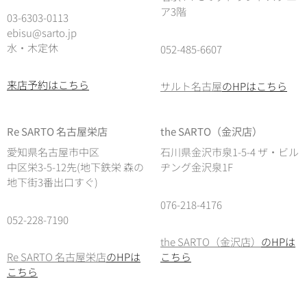
ア3階
03-6303-0113
ebisu@sarto.jp
水・木定休
052-485-6607
来店予約はこちら
サルト名古屋
のHPはこちら
Re SARTO 名古屋栄店
the SARTO（金沢店）
愛知県名古屋市中区
石川県金沢市泉1-5-4 ザ・ビル
中区栄3-5-12先(地下鉄栄 森の
ヂング金沢泉1F
地下街3番出口すぐ)
076-218-4176
052-228-7190
the SARTO（金沢店）
のHPは
Re SARTO 名古屋栄店
のHPは
こちら
こちら