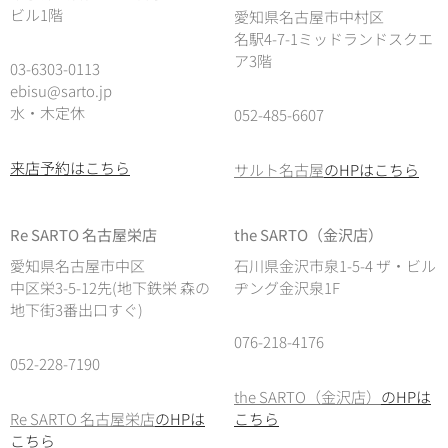
ビル1階
愛知県名古屋市中村区
名駅4-7-1ミッドランドスクエ
ア3階
03-6303-0113
ebisu@sarto.jp
水・木定休
052-485-6607
来店予約はこちら
サルト名古屋
のHPはこちら
Re SARTO 名古屋栄店
the SARTO（金沢店）
愛知県名古屋市中区
石川県金沢市泉1-5-4 ザ・ビル
中区栄3-5-12先(地下鉄栄 森の
ヂング金沢泉1F
地下街3番出口すぐ)
076-218-4176
052-228-7190
the SARTO（金沢店）
のHPは
Re SARTO 名古屋栄店
のHPは
こちら
こちら