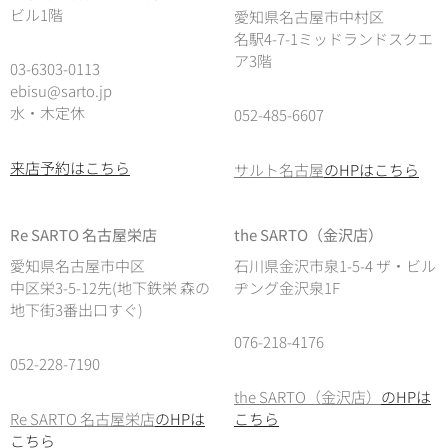
ビル1階
愛知県名古屋市中村区
名駅4-7-1ミッドランドスクエ
ア3階
03-6303-0113
ebisu@sarto.jp
水・木定休
052-485-6607
来店予約はこちら
サルト名古屋
のHPはこちら
Re SARTO 名古屋栄店
the SARTO（金沢店）
愛知県名古屋市中区
石川県金沢市泉1-5-4 ザ・ビル
中区栄3-5-12先(地下鉄栄 森の
ヂング金沢泉1F
地下街3番出口すぐ)
076-218-4176
052-228-7190
the SARTO（金沢店）
のHPは
Re SARTO 名古屋栄店
のHPは
こちら
こちら