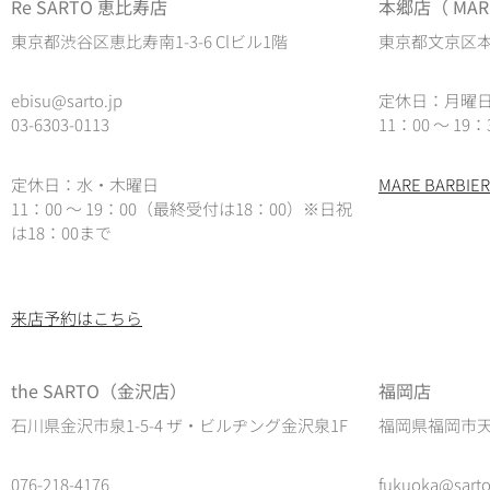
Re SARTO 恵比寿店
本郷店（ MARE
東京都渋谷区恵比寿南1-3-6 Clビル1階
東京都文京区本郷
ebisu@sarto.jp
定休日：月曜
03-6303-0113
11：00 ～ 19：
定休日：水・木曜日
MARE BARB
11：00 ～ 19：00（最終受付は18：00）
※日祝
は18：00まで
来店予約はこちら
the SARTO（金沢店）
福岡店
石川県金沢市泉1-5-4 ザ・ビルヂング金沢泉1F
福岡県福岡市天神
076-218-4176
fukuoka@sarto