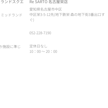
ドランドスクエ
Re SARTO 名古屋栄店
愛知県名古屋市中区
中区栄3-5-12先(地下鉄栄 森の地下街3番出口す
1 ミッドランド
ぐ)
052-228-7190
定休日なし
か施設に準じ
10：00 ～ 20：00