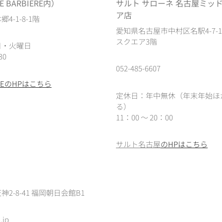
 BARBIERE内）
サルト サローネ 名古屋ミッ
ア店
4-1-8-1階
愛知県名古屋市中村区名駅4-7-
スクエア3階
日・火曜日
30
052-485-6607
IEREのHPはこちら
定休日：年中無休（年末年始ほ
る）
11：00 ～ 20：00
サルト名古屋
のHPはこちら
2-8-41 福岡朝日会館B1
.jp