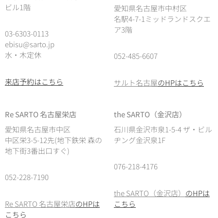
ビル1階
愛知県名古屋市中村区
名駅4-7-1ミッドランドスクエ
ア3階
03-6303-0113
ebisu@sarto.jp
水・木定休
052-485-6607
来店予約はこちら
サルト名古屋
のHPはこちら
Re SARTO 名古屋栄店
the SARTO（金沢店）
愛知県名古屋市中区
石川県金沢市泉1-5-4 ザ・ビル
中区栄3-5-12先(地下鉄栄 森の
ヂング金沢泉1F
地下街3番出口すぐ)
076-218-4176
052-228-7190
the SARTO（金沢店）
のHPは
Re SARTO 名古屋栄店
のHPは
こちら
こちら