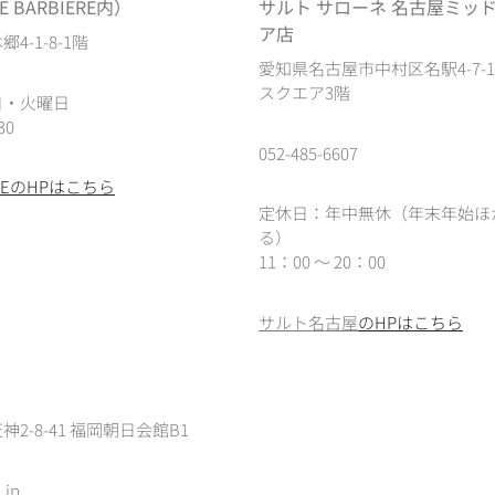
 BARBIERE内）
サルト サローネ 名古屋ミッ
ア店
4-1-8-1階
愛知県名古屋市中村区名駅4-7-
スクエア3階
日・火曜日
30
052-485-6607
IEREのHPはこちら
定休日：年中無休（年末年始ほ
る）
11：00 ～ 20：00
サルト名古屋
のHPはこちら
2-8-41 福岡朝日会館B1
.jp