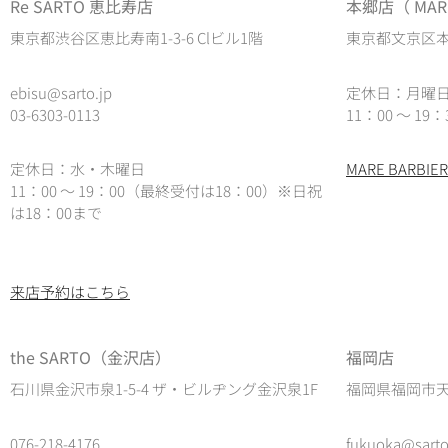
Re SARTO 恵比寿店
本郷店（ MARE
東京都渋谷区恵比寿南1-3-6 Clビル1階
東京都文京区本郷
ebisu@sarto.jp
定休日：月曜
03-6303-0113
11：00 ～ 19：
定休日：水・木曜日
MARE BARB
11：00 ～ 19：00（最終受付は18：00）
※日祝
は18：00まで
来店予約はこちら
the SARTO（金沢店）
福岡店
石川県金沢市泉1-5-4 ザ・ビルヂング金沢泉1F
福岡県福岡市天神
076-218-4176
fukuoka@sarto