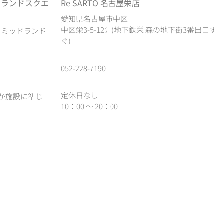
ドランドスクエ
Re SARTO 名古屋栄店
愛知県名古屋市中区
中区栄3-5-12先(地下鉄栄 森の地下街3番出口す
1 ミッドランド
ぐ)
052-228-7190
定休日なし
か施設に準じ
10：00 ～ 20：00