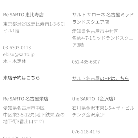
Re SARTO 恵比寿店
サルト サローネ 名古屋ミッド
ランドスクエア店
東京都渋谷区恵比寿南1-3-6 Cl
ビル1階
愛知県名古屋市中村区
名駅4-7-1ミッドランドスクエ
ア3階
03-6303-0113
ebisu@sarto.jp
水・木定休
052-485-6607
来店予約はこちら
サルト名古屋
のHPはこちら
Re SARTO 名古屋栄店
the SARTO（金沢店）
愛知県名古屋市中区
石川県金沢市泉1-5-4 ザ・ビル
中区栄3-5-12先(地下鉄栄 森の
ヂング金沢泉1F
地下街3番出口すぐ)
076-218-4176