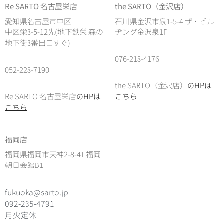
Re SARTO 名古屋栄店
the SARTO（金沢店）
愛知県名古屋市中区
石川県金沢市泉1-5-4 ザ・ビル
中区栄3-5-12先(地下鉄栄 森の
ヂング金沢泉1F
地下街3番出口すぐ)
076-218-4176
052-228-7190
the SARTO（金沢店）
のHPは
Re SARTO 名古屋栄店
のHPは
こちら
こちら
福岡店
福岡県福岡市天神2-8-41 福岡
朝日会館B1
fukuoka@sarto.jp
092-235-4791
月火定休