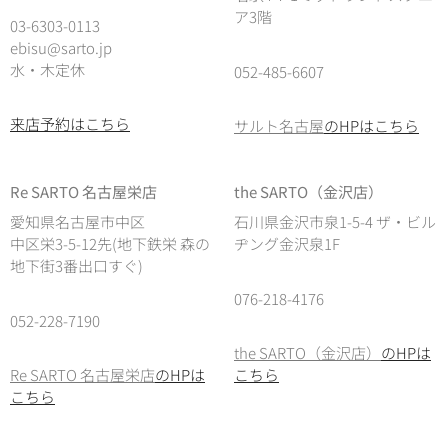
ア3階
03-6303-0113
ebisu@sarto.jp
水・木定休
052-485-6607
来店予約はこちら
サルト名古屋
のHPはこちら
Re SARTO 名古屋栄店
the SARTO（金沢店）
愛知県名古屋市中区
石川県金沢市泉1-5-4 ザ・ビル
中区栄3-5-12先(地下鉄栄 森の
ヂング金沢泉1F
地下街3番出口すぐ)
076-218-4176
052-228-7190
the SARTO（金沢店）
のHPは
Re SARTO 名古屋栄店
のHPは
こちら
こちら