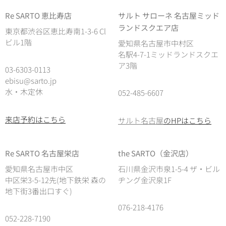
Re SARTO 恵比寿店
サルト サローネ 名古屋ミッド
ランドスクエア店
東京都渋谷区恵比寿南1-3-6 Cl
ビル1階
愛知県名古屋市中村区
名駅4-7-1ミッドランドスクエ
ア3階
03-6303-0113
ebisu@sarto.jp
水・木定休
052-485-6607
来店予約はこちら
サルト名古屋
のHPはこちら
Re SARTO 名古屋栄店
the SARTO（金沢店）
愛知県名古屋市中区
石川県金沢市泉1-5-4 ザ・ビル
中区栄3-5-12先(地下鉄栄 森の
ヂング金沢泉1F
地下街3番出口すぐ)
076-218-4176
052-228-7190