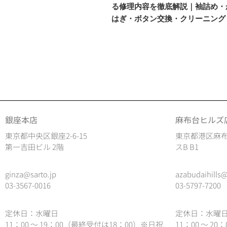
る修理内容を徹底解説｜袖詰め・
はぎ・ボタン交換・クリーニング
銀座本店
麻布台ヒルズ
東京都中央区銀座2-6-15
東京都港区麻布
第一吉田ビル 2階
スB B1
ginza@sarto.jp
azabudaihills@
03-3567-0016
03-5797-7200
定休日：水曜日
定休日：水曜
11：00 ～ 19：00（最終受付は18：00）※日祝
11：00 ～ 2