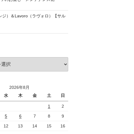
アッシジ）＆Lavoro（ラヴォロ）【サル
2026年8月
水
木
金
土
日
1
2
5
6
7
8
9
12
13
14
15
16