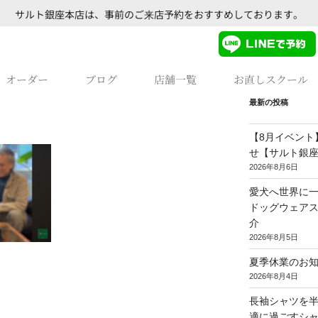
サルト銀座本店は、事前のご来店予約をおすすめしております。
オーダー
ブログ
店舗一覧
お直しスクール
最新の投稿
【8月イベント
せ【サルト銀
2026年8月6日
愛犬へ世界に一
ドッグウェア
介
2026年8月5日
夏季休業のお
2026年8月4日
長袖シャツを
適に過ごすシ