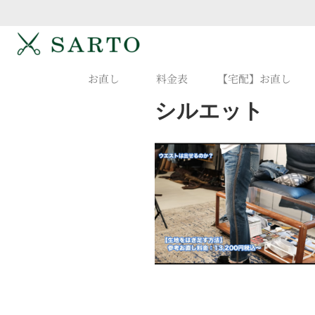
お直し
料金表
【宅配】お直し
シルエット