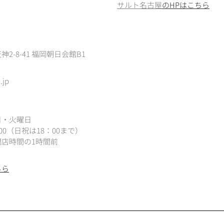
サルト名古屋
のHPはこちら
2-8-41 福岡朝日会館B1
.jp
日・火曜日
：00（
日祝は18：00まで）
店時間の1時間前
ちら