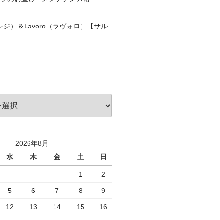
アッシジ）＆Lavoro（ラヴォロ）【サル
2026年8月
水
木
金
土
日
1
2
5
6
7
8
9
12
13
14
15
16