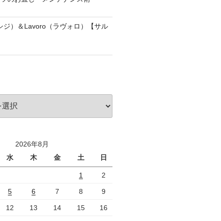
アッシジ）＆Lavoro（ラヴォロ）【サル
2026年8月
水
木
金
土
日
1
2
5
6
7
8
9
12
13
14
15
16