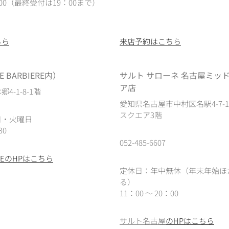
0：00（最終受付は19：00まで）
ちら
来店予約はこちら
 BARBIERE内）
サルト サローネ 名古屋ミッ
ア店
4-1-8-1階
愛知県名古屋市中村区名駅4-7-
スクエア3階
日・火曜日
30
052-485-6607
IEREのHPはこちら
定休日：年中無休（年末年始ほ
る）
11：00 ～ 20：00
サルト名古屋
のHPはこちら