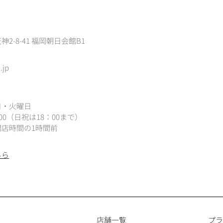
2-8-41 福岡朝日会館B1
.jp
日・火曜日
：00（
日祝は18：00まで）
店時間の1時間前
ちら
店舗一覧
プラ