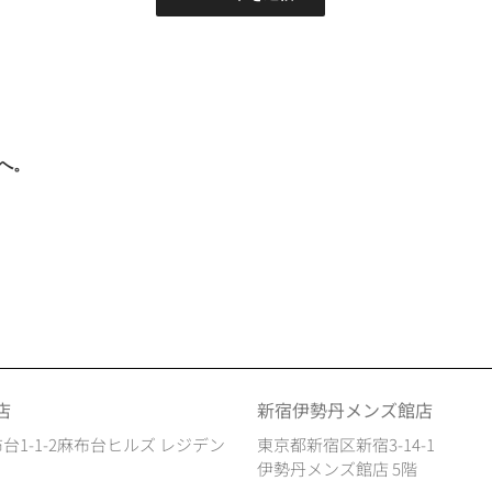
へ。
店
新宿伊勢丹メンズ館店
台1-1-2麻布台ヒルズ レジデン
東京都新宿区新宿3-14-1
伊勢丹メンズ館店 5階