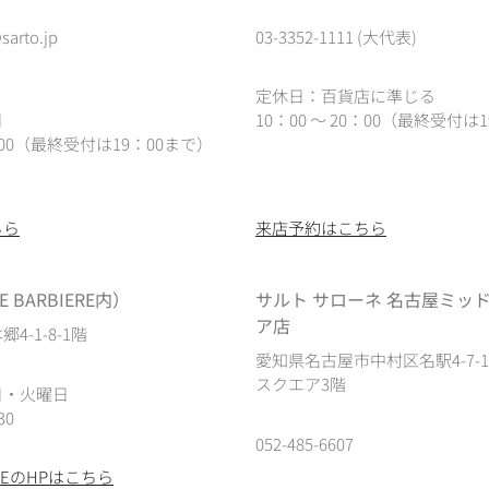
sarto.jp
03-3352-1111 (大代表)
定休日：百貨店に準じる
日
10：00 ～ 20：00（最終受付は1
0：00（最終受付は19：00まで）
ちら
来店予約はこちら
 BARBIERE内）
サルト サローネ 名古屋ミッ
ア店
4-1-8-1階
愛知県名古屋市中村区名駅4-7-
スクエア3階
日・火曜日
30
052-485-6607
IEREのHPはこちら