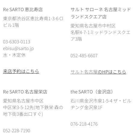
Re SARTO 恵比寿店
サルト サローネ 名古屋ミッド
ランドスクエア店
東京都渋谷区恵比寿南1-3-6 Cl
ビル1階
愛知県名古屋市中村区
名駅4-7-1ミッドランドスクエ
ア3階
03-6303-0113
ebisu@sarto.jp
水・木定休
052-485-6607
来店予約はこちら
サルト名古屋
のHPはこちら
Re SARTO 名古屋栄店
the SARTO（金沢店）
愛知県名古屋市中区
石川県金沢市泉1-5-4 ザ・ビル
中区栄3-5-12先(地下鉄栄 森の
ヂング金沢泉1F
地下街3番出口すぐ)
076-218-4176
052-228-7190