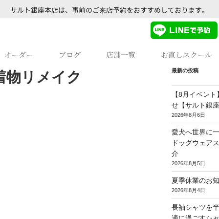
サルト銀座本店は、事前のご来店予約をおすすめしております。
オーダー
ブログ
店舗一覧
お直しスクール
最新の投稿
M_着物リメイク
【8月イベント
せ【サルト銀
2026年8月6日
愛犬へ世界に一
ドッグウェア
介
2026年8月5日
夏季休業のお
2026年8月4日
長袖シャツを
適に過ごすシ