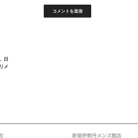
。日
リメ
店
新宿伊勢丹メンズ館店