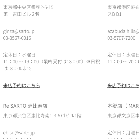
東京都中央区銀座2-6-15
東京都港区麻布
第一吉田ビル 2階
スB B1
ginza@sarto.jp
azabudaihills@
03-3567-0016
03-5797-7200
定休日：水曜日
定休日：水曜
11：00 ～ 19：00（最終受付は18：00）※日祝
11：00 ～ 2
は18：00まで
来店予約はこちら
来店予約はこ
Re SARTO 恵比寿店
本郷店（ MARE
東京都渋谷区恵比寿南1-3-6 Clビル1階
東京都文京区本郷
ebisu@sarto.jp
定休日：月曜