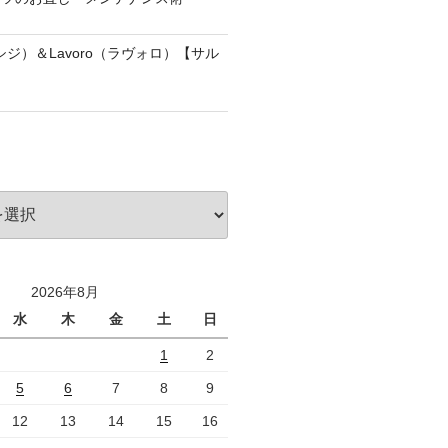
アッシジ）＆Lavoro（ラヴォロ）【サル
2026年8月
水
木
金
土
日
1
2
5
6
7
8
9
12
13
14
15
16