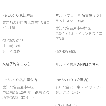
Re SARTO 恵比寿店
サルト サローネ 名古屋ミッド
ランドスクエア店
東京都渋谷区恵比寿南1-3-6 Cl
ビル1階
愛知県名古屋市中村区
名駅4-7-1ミッドランドスクエ
ア3階
03-6303-0113
ebisu@sarto.jp
水・木定休
052-485-6607
来店予約はこちら
サルト名古屋
のHPはこちら
Re SARTO 名古屋栄店
the SARTO（金沢店）
愛知県名古屋市中区
石川県金沢市泉1-5-4 ザ・ビル
中区栄3-5-12先(地下鉄栄 森の
ヂング金沢泉1F
地下街3番出口すぐ)
076-218-4176