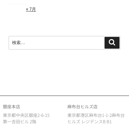
« 7月
銀座本店
麻布台ヒルズ店
東京都中央区銀座2-6-15
東京都港区麻布台1-1-2麻布台
第一吉田ビル 2階
ヒルズ レジデンスB B1