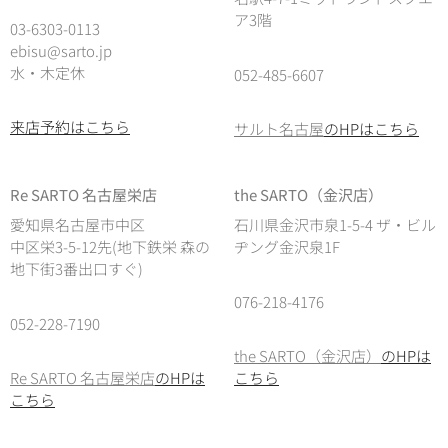
ア3階
03-6303-0113
ebisu@sarto.jp
水・木定休
052-485-6607
来店予約はこちら
サルト名古屋
のHPはこちら
Re SARTO 名古屋栄店
the SARTO（金沢店）
愛知県名古屋市中区
石川県金沢市泉1-5-4 ザ・ビル
中区栄3-5-12先(地下鉄栄 森の
ヂング金沢泉1F
地下街3番出口すぐ)
076-218-4176
052-228-7190
the SARTO（金沢店）
のHPは
Re SARTO 名古屋栄店
のHPは
こちら
こちら