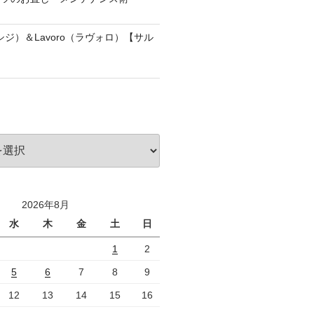
アッシジ）＆Lavoro（ラヴォロ）【サル
2026年8月
水
木
金
土
日
1
2
5
6
7
8
9
12
13
14
15
16