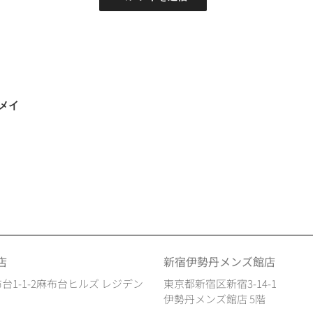
メイ
店
新宿伊勢丹メンズ館店
台1-1-2麻布台ヒルズ レジデン
東京都新宿区新宿3-14-1
伊勢丹メンズ館店 5階