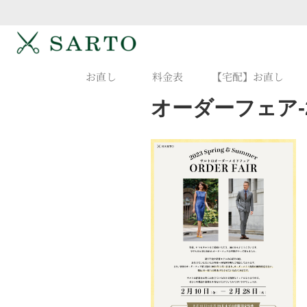
お直し
料金表
【宅配】お直し
オーダーフェア-202