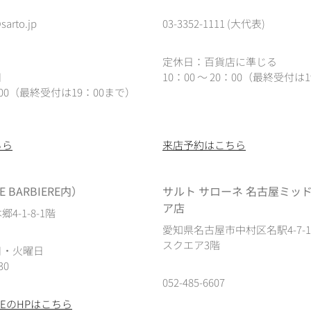
sarto.jp
03-3352-1111 (大代表)
定休日：百貨店に準じる
日
10：00 ～ 20：00（最終受付は1
0：00（最終受付は19：00まで）
ちら
来店予約はこちら
 BARBIERE内）
サルト サローネ 名古屋ミッ
ア店
4-1-8-1階
愛知県名古屋市中村区名駅4-7-
スクエア3階
日・火曜日
30
052-485-6607
IEREのHPはこちら