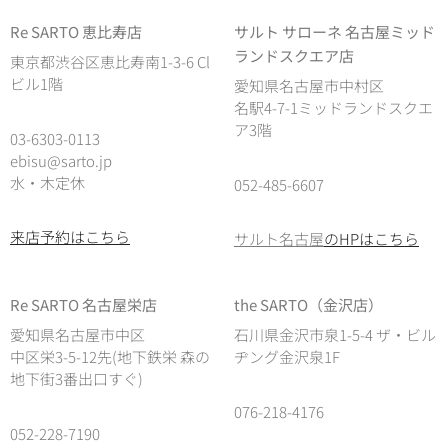
Re SARTO 恵比寿店
サルト サローネ 名古屋ミッド
ランドスクエア店
東京都渋谷区恵比寿南1-3-6 Cl
ビル1階
愛知県名古屋市中村区
名駅4-7-1ミッドランドスクエ
ア3階
03-6303-0113
ebisu@sarto.jp
水・木定休
052-485-6607
来店予約はこちら
サルト名古屋
のHPはこちら
Re SARTO 名古屋栄店
the SARTO（金沢店）
愛知県名古屋市中区
石川県金沢市泉1-5-4 ザ・ビル
中区栄3-5-12先(地下鉄栄 森の
ヂング金沢泉1F
地下街3番出口すぐ)
076-218-4176
052-228-7190