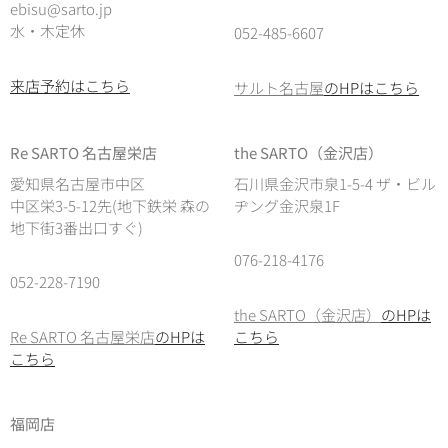
ebisu@sarto.jp
水・木定休
052-485-6607
来店予約はこちら
サルト名古屋
のHPはこちら
Re SARTO 名古屋栄店
the SARTO（金沢店）
愛知県名古屋市中区
石川県金沢市泉1-5-4 ザ・ビル
中区栄3-5-12先(地下鉄栄 森の
ヂング金沢泉1F
地下街3番出口すぐ)
076-218-4176
052-228-7190
the SARTO（金沢店）
のHPは
Re SARTO 名古屋栄店
のHPは
こちら
こちら
福岡店