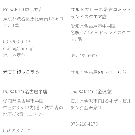
Re SARTO 恵比寿店
サルト サローネ 名古屋ミッド
ランドスクエア店
東京都渋谷区恵比寿南1-3-6 Cl
ビル1階
愛知県名古屋市中村区
名駅4-7-1ミッドランドスクエ
ア3階
03-6303-0113
ebisu@sarto.jp
水・木定休
052-485-6607
来店予約はこちら
サルト名古屋
のHPはこちら
Re SARTO 名古屋栄店
the SARTO（金沢店）
愛知県名古屋市中区
石川県金沢市泉1-5-4 ザ・ビル
中区栄3-5-12先(地下鉄栄 森の
ヂング金沢泉1F
地下街3番出口すぐ)
076-218-4176
052-228-7190