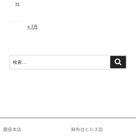
31
« 7月
銀座本店
麻布台ヒルズ店