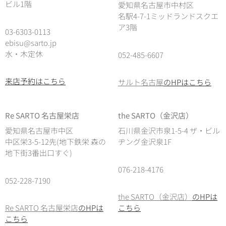
ビル1階
愛知県名古屋市中村区
名駅4-7-1ミッドランドスクエ
ア3階
03-6303-0113
ebisu@sarto.jp
水・木定休
052-485-6607
来店予約はこちら
サルト名古屋
のHPはこちら
Re SARTO 名古屋栄店
the SARTO（金沢店）
愛知県名古屋市中区
石川県金沢市泉1-5-4 ザ・ビル
中区栄3-5-12先(地下鉄栄 森の
ヂング金沢泉1F
地下街3番出口すぐ)
076-218-4176
052-228-7190
the SARTO（金沢店）
のHPは
Re SARTO 名古屋栄店
のHPは
こちら
こちら