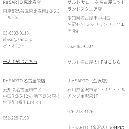
Re SARTO 恵比寿店
サルト サローネ 名古屋ミッド
ランドスクエア店
東京都渋谷区恵比寿南1-3-6 Cl
ビル1階
愛知県名古屋市中村区
名駅4-7-1ミッドランドスクエ
ア3階
03-6303-0113
ebisu@sarto.jp
水・木定休
052-485-6607
来店予約はこちら
サルト名古屋
のHPはこちら
Re SARTO 名古屋栄店
the SARTO（金沢店）
愛知県名古屋市中区
石川県金沢市泉1-5-4 ザ・ビル
中区栄3-5-12先(地下鉄栄 森の
ヂング金沢泉1F
地下街3番出口すぐ)
076-218-4176
052-228-7190
the SARTO（金沢店）
のHPは