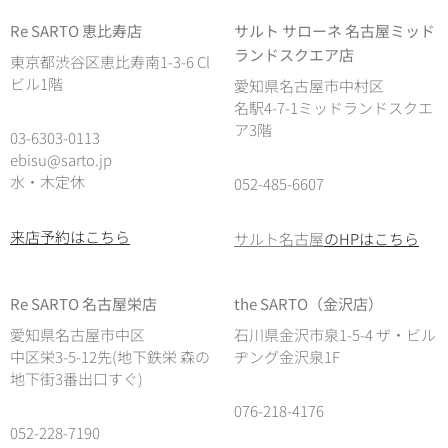
Re SARTO 恵比寿店
サルト サローネ 名古屋ミッド
ランドスクエア店
東京都渋谷区恵比寿南1-3-6 Cl
ビル1階
愛知県名古屋市中村区
名駅4-7-1ミッドランドスクエ
ア3階
03-6303-0113
ebisu@sarto.jp
水・木定休
052-485-6607
来店予約はこちら
サルト名古屋
のHPはこちら
Re SARTO 名古屋栄店
the SARTO（金沢店）
愛知県名古屋市中区
石川県金沢市泉1-5-4 ザ・ビル
中区栄3-5-12先(地下鉄栄 森の
ヂング金沢泉1F
地下街3番出口すぐ)
076-218-4176
052-228-7190