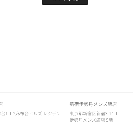
店
新宿伊勢丹メンズ館店
台1-1-2麻布台ヒルズ レジデン
東京都新宿区新宿3-14-1
伊勢丹メンズ館店 5階