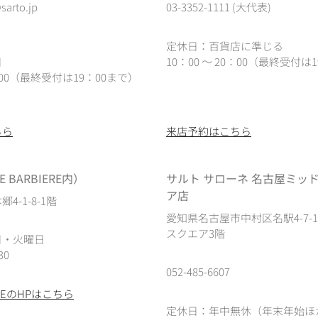
sarto.jp
03-3352-1111 (大代表)
定休日：百貨店に準じる
日
10：00 ～ 20：00（最終受付は1
0：00（最終受付は19：00まで）
ちら
来店予約はこちら
 BARBIERE内）
サルト サローネ 名古屋ミッ
ア店
4-1-8-1階
愛知県名古屋市中村区名駅4-7-
スクエア3階
日・火曜日
30
052-485-6607
IEREのHPはこちら
定休日：年中無休（年末年始ほ