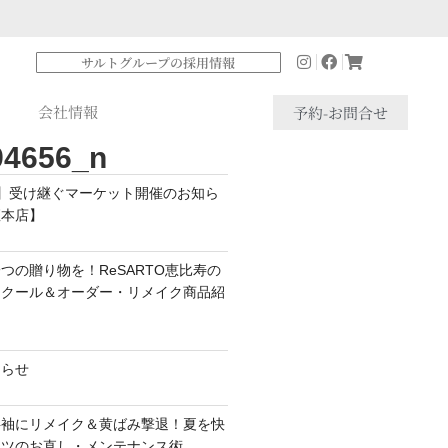
サルトグループの採用情報
会社情報
予約-お問合せ
94656_n
】受け継ぐマーケット開催のお知ら
座本店】
つの贈り物を！ReSARTO恵比寿の
スクール＆オーダー・リメイク商品紹
知らせ
半袖にリメイク＆黄ばみ撃退！夏を快
ャツのお直し・メンテナンス術