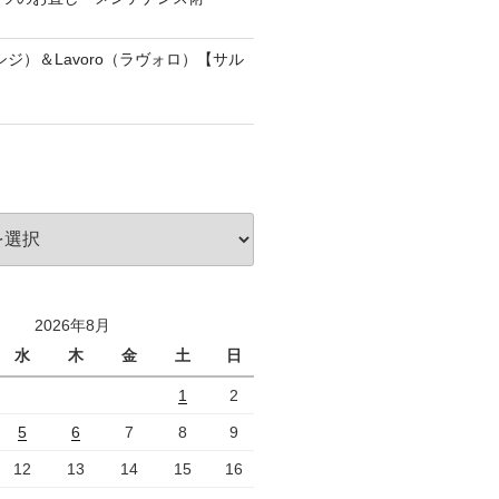
アッシジ）＆Lavoro（ラヴォロ）【サル
2026年8月
水
木
金
土
日
1
2
5
6
7
8
9
12
13
14
15
16