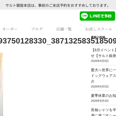
サルト銀座本店は、事前のご来店予約をおすすめしております。
オーダー
ブログ
店舗一覧
お直しスクール
最新の投稿
93750128330_38713258351850
【8月イベント
せ【サルト銀
2026年8月6日
愛犬へ世界に一
ドッグウェア
介
2026年8月5日
夏季休業のお
2026年8月4日
長袖シャツを
適に過ごすシ