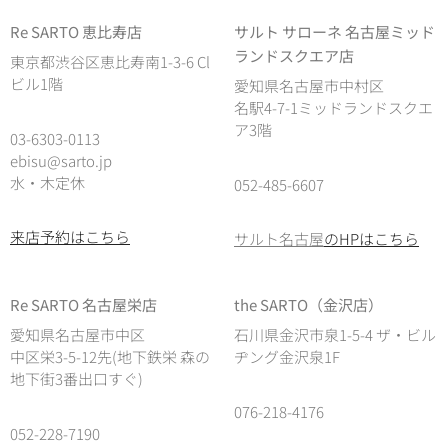
Re SARTO 恵比寿店
サルト サローネ 名古屋ミッド
ランドスクエア店
東京都渋谷区恵比寿南1-3-6 Cl
ビル1階
愛知県名古屋市中村区
名駅4-7-1ミッドランドスクエ
ア3階
03-6303-0113
ebisu@sarto.jp
水・木定休
052-485-6607
来店予約はこちら
サルト名古屋
のHPはこちら
Re SARTO 名古屋栄店
the SARTO（金沢店）
愛知県名古屋市中区
石川県金沢市泉1-5-4 ザ・ビル
中区栄3-5-12先(地下鉄栄 森の
ヂング金沢泉1F
地下街3番出口すぐ)
076-218-4176
052-228-7190