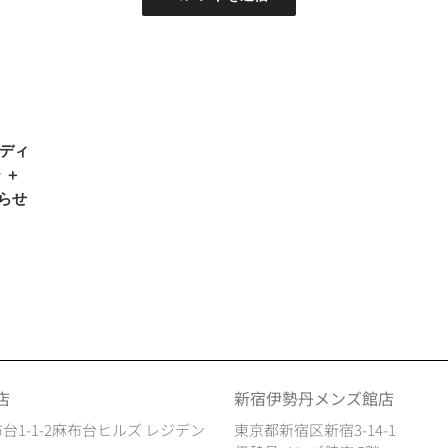
エディ
 ＋
らせ
店
新宿伊勢丹メンズ館店
台1-1-2麻布台ヒルズ レジデン
東京都新宿区新宿3-14-1