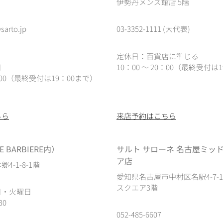
伊勢丹メンズ館店 5階
sarto.jp
03-3352-1111 (大代表)
定休日：百貨店に準じる
日
10：00 ～ 20：00（最終受付は1
0：00（最終受付は19：00まで）
ちら
来店予約はこちら
 BARBIERE内）
サルト サローネ 名古屋ミッ
ア店
4-1-8-1階
愛知県名古屋市中村区名駅4-7-
スクエア3階
日・火曜日
30
052-485-6607