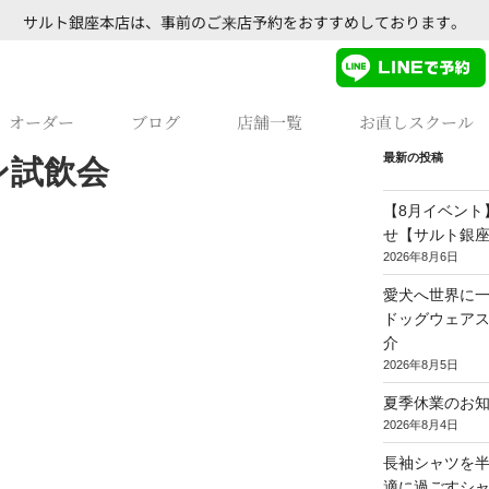
サルト銀座本店は、事前のご来店予約をおすすめしております。
オーダー
ブログ
店舗一覧
お直しスクール
最新の投稿
ン試飲会
【8月イベント
せ【サルト銀
2026年8月6日
愛犬へ世界に一
ドッグウェア
介
2026年8月5日
夏季休業のお
2026年8月4日
長袖シャツを
適に過ごすシ