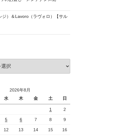
アッシジ）＆Lavoro（ラヴォロ）【サル
2026年8月
水
木
金
土
日
1
2
5
6
7
8
9
12
13
14
15
16