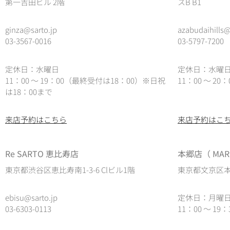
第一吉田ビル 2階
スB B1
ginza@sarto.jp
azabudaihills@
03-3567-0016
03-5797-7200
定休日：水曜日
定休日：水曜
11：00 ～ 19：00（最終受付は18：00）※日祝
11：00 ～ 2
は18：00まで
来店予約はこちら
来店予約はこ
Re SARTO 恵比寿店
本郷店（ MARE
東京都渋谷区恵比寿南1-3-6 Clビル1階
東京都文京区本郷
ebisu@sarto.jp
定休日：月曜
03-6303-0113
11：00 ～ 19：