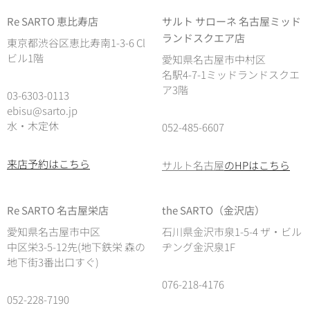
Re SARTO 恵比寿店
サルト サローネ 名古屋ミッド
ランドスクエア店
東京都渋谷区恵比寿南1-3-6 Cl
ビル1階
愛知県名古屋市中村区
名駅4-7-1ミッドランドスクエ
ア3階
03-6303-0113
ebisu@sarto.jp
水・木定休
052-485-6607
来店予約はこちら
サルト名古屋
のHPはこちら
Re SARTO 名古屋栄店
the SARTO（金沢店）
愛知県名古屋市中区
石川県金沢市泉1-5-4 ザ・ビル
中区栄3-5-12先(地下鉄栄 森の
ヂング金沢泉1F
地下街3番出口すぐ)
076-218-4176
052-228-7190