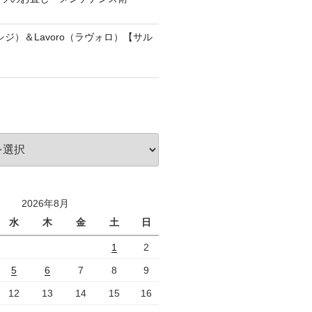
アッシジ）＆Lavoro（ラヴォロ）【サル
2026年8月
水
木
金
土
日
1
2
5
6
7
8
9
12
13
14
15
16