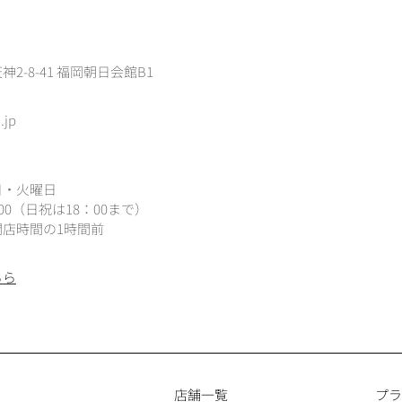
2-8-41 福岡朝日会館B1
.jp
日・火曜日
：00（
日祝は18：00まで）
店時間の1時間前
ちら
店舗一覧
プラ