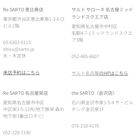
Re SARTO 恵比寿店
サルト サローネ 名古屋ミッド
ランドスクエア店
東京都渋谷区恵比寿南1-3-6 Cl
ビル1階
愛知県名古屋市中村区
名駅4-7-1ミッドランドスクエ
ア3階
03-6303-0113
ebisu@sarto.jp
水・木定休
052-485-6607
来店予約はこちら
サルト名古屋
のHPはこちら
Re SARTO 名古屋栄店
the SARTO（金沢店）
愛知県名古屋市中区
石川県金沢市泉1-5-4 ザ・ビル
中区栄3-5-12先(地下鉄栄 森の
ヂング金沢泉1F
地下街3番出口すぐ)
076-218-4176
052-228-7190